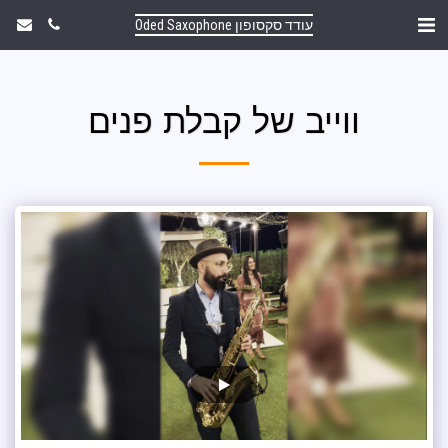
עודד סקסופון Oded Saxophone
ווייב של קבלת פנים