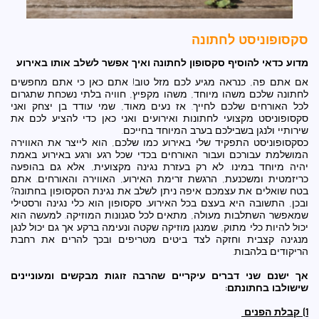
סקסופוניסט לחתונה
מדוע כדאי להוסיף סקסופון לחתונה ואיך אפשר לשלב אותו באירוע
אם אתם פה, כנראה מגיע לכם מזל טוב! אתם כאן כי אתם מחפשים
לחתונה שלכם משהו מיוחד, משהו מקפיץ, חוויה בלתי נשכחת שתגרום
לכל האורחים שלכם לחייך. אז נעים מאוד, שמי עודד בן יצחק ואני
סקסופוניסט מקצועי לחתונות ואירועים ואני כאן כדי להציע לכם את
שירותיי ולנגן בשבילכם בערב המיוחד בחייכם.
כסקסופוניסט התפקיד שלי באירוע כמו שלכם, הוא לייצר את האווירה
המושלמת עבורכם ועבור האורחים בכדי שכל רגע ורגע באירוע באמת
יהיה מיוחד במינו. לא רק בעזרת נגינה מקצועית, אלא גם בהופעה
כריזמטית ומשכנעת, הרגשת זרימת האירוע, האווירה והאורחים. אתם
בטח שואלים את עצמכם איפה ניתן לשלב את נגינת הסקסופון בחתונה?
ובכן, התשובה היא בעצם בכל האירוע
.
סקסופון הוא כלי נגינה ורסטילי
שמאפשר השתלבות מעולה, מתאים לכל סגנונות המוזיקה. למעשה הוא
יכול להיות כלי מתוק, שמנגן מוזיקה שקטה ונעימה ברקע אך גם יכול לנגן
מנגינה קצבית וחזקה לצד ביטים מטריפים ובכך להרים את רחבת
הריקודים בלהבות.
אך ישנם שני דברים עיקריים שהרבה זוגות מבקשים ומעוניינים
שישולבו בחתונתם:
1) קבלת הפנים