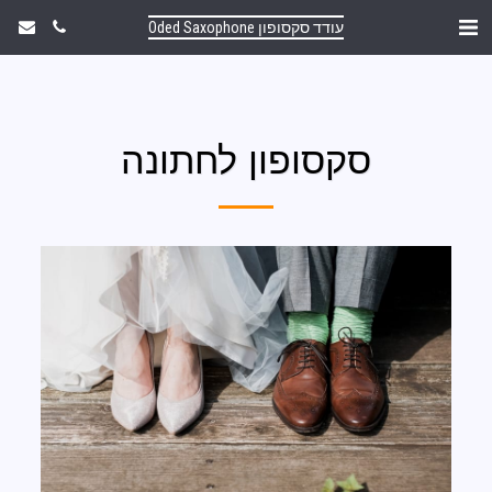
עודד סקסופון Oded Saxophone
סקסופון לחתונה