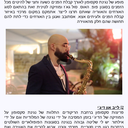
מופע של נגינת סקסופון לאורך קבלת הפנים. כשעה וחצי של להיטים מכל
הזמנים בסגנון פופ, האוס, סול גא'ז ומוזיקה לטינית. זאת בהתאם לסוג
האורחים והאווריה שאתם תרצו לייצר. אתמקם במקום מרכזי באיזור
קבלת הפנים ולעיתים אצא, אסתובב ואנגן בין האורחים כדי לתת להם
תחושה שהם חלק מהאווירה.
2) לייב און דיג'י
פריצות סקסופון ברחבת הריקודים. התלוות של נגינת סקסופון על
המוזיקה של הדיג'י בזמן המסיבה על ידי נגינה של המלודיות וגם על ידי
אילתור. יש לי שליטה גבוהה בנגינה בסגנונות הפופולארים השולטים
ברחבות כגון מיין סטריים, מזרחי וטכנו. אבוא להרים את האווירה ואת