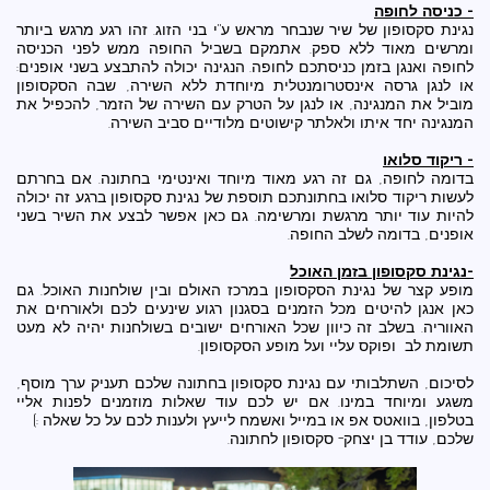
- כניסה לחופה
נגינת סקסופון של שיר שנבחר מראש ע"י בני הזוג. זהו רגע מרגש ביותר
ומרשים מאוד ללא ספק. אתמקם בשביל החופה ממש לפני הכניסה
לחופה ואנגן בזמן כניסתכם לחופה. הנגינה יכולה להתבצע בשני אופנים:
או לנגן גרסה אינסטרומנטלית מיוחדת ללא השירה, שבה הסקסופון
מוביל את המנגינה, או לנגן על הטרק עם השירה של הזמר, להכפיל את
המנגינה יחד איתו ולאלתר קישוטים מלודיים סביב השירה.
- ריקוד סלואו
בדומה לחופה, גם זה רגע מאוד מיוחד ואינטימי בחתונה. אם בחרתם
לעשות ריקוד סלואו בחתונתכם תוספת של נגינת סקסופון ברגע זה יכולה
להיות עוד יותר מרגשת ומרשימה. גם כאן אפשר לבצע את השיר בשני
אופנים, בדומה לשלב החופה.
-נגינת סקסופון בזמן האוכל
מופע קצר של נגינת הסקסופון במרכז האולם ובין שולחנות האוכל. גם
כאן אנגן להיטים מכל הזמנים בסגנון רגוע שינעים לכם ולאורחים את
האווריה. בשלב זה כיוון שכל האורחים ישובים בשולחנות יהיה לא מעט
תשומת לב ופוקס עליי ועל מופע הסקסופון.
לסיכום, השתלבותי עם נגינת סקסופון בחתונה שלכם תעניק ערך מוסף,
משגע ומיוחד במינו. אם יש לכם עוד שאלות מוזמנים לפנות אליי
בטלפון, בוואטס אפ או במייל ואשמח לייעץ ולענות לכם על כל שאלה :)
שלכם, עודד בן יצחק- סקסופון לחתונה.